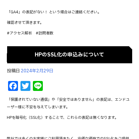
「GA4」の表記がない！ という場合はご連絡ください。
確認させて頂きます。
#アクセス解析 #訪問者数
HPのSSL化の申込みについて
投稿日
2024年2月29日
F
T
Li
a
w
n
「保護されていない通信」や「安全ではありません」の表記は、エンドユ
c
it
e
ーザー様に不安を与えてしまいます。
e
te
HPを暗号化（SSL化）することで、これらの表記は無くなります。
b
r
o
弊社では多くのお客様にご利用頂きたく、安価な価格でのSSL化をご提供