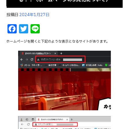
投稿日
2024年1月27日
F
T
Li
a
w
n
ホームページを開くと下記のような表示となるサイトがあります。
c
it
e
e
te
b
r
o
o
k