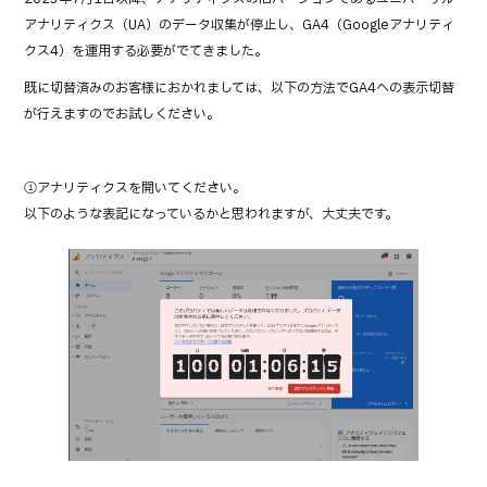
c
it
e
アナリティクス（UA）のデータ収集が停止し、GA4（Googleアナリティ
e
te
クス4）を運用する必要がでてきました。
b
r
既に切替済みのお客様におかれましては、以下の方法でGA4への表示切替
o
が行えますのでお試しください。
o
k
①アナリティクスを開いてください。
以下のような表記になっているかと思われますが、大丈夫です。