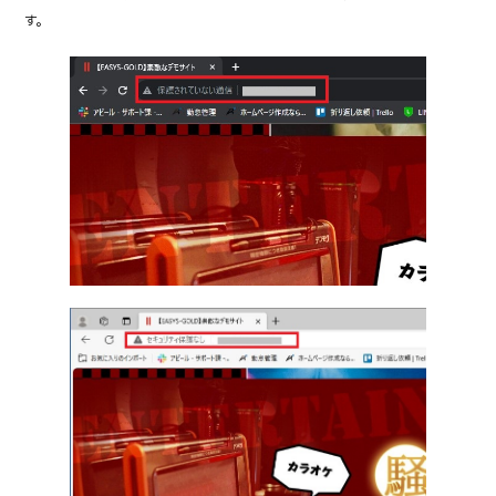
c
it
e
す。
e
te
b
r
o
o
k