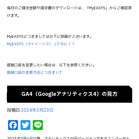
b
r
毎月のご請求金額や請求書のダウンロードは、「MyEASYS」からご確認頂
o
けます。
o
k
MyEASYSにつきましては以下に詳細がございます。
MyEASYS（マイイーシス）ってなに？？
振替口座を変更したい場合は、以下を参照ください。
振替口座の変更方法につきまして
GA4（Googleアナリティクス4）の見方
投稿日
2024年3月23日
F
T
Li
a
w
n
2023年7月1日以降、アナリティクスの旧バージョンであるユニバーサル