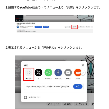
b
r
1.掲載するYouTube動画の下のメニューより『共有』をクリックします。
o
o
k
2.表示されるメニューから『埋め込む』をクリックします。