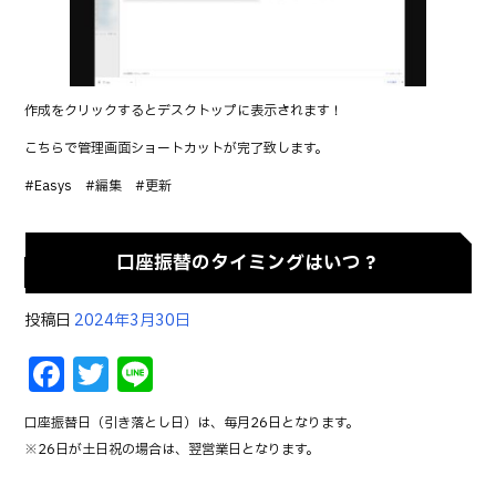
作成をクリックするとデスクトップに表示されます！
こちらで管理画面ショートカットが完了致します。
#Easys #編集 #更新
口座振替のタイミングはいつ？
投稿日
2024年3月30日
F
T
Li
a
w
n
口座振替日（引き落とし日）は、毎月26日となります。
c
it
e
※26日が土日祝の場合は、翌営業日となります。
e
te