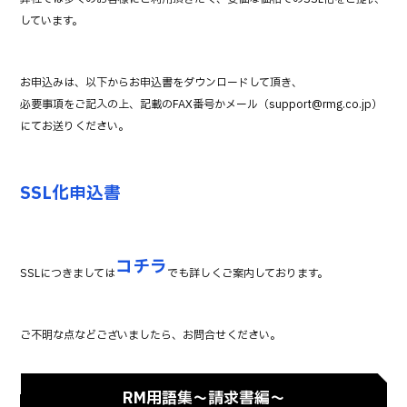
o
しています。
k
お申込みは、以下からお申込書をダウンロードして頂き、
必要事項をご記入の上、記載のFAX番号かメール（support@rmg.co.jp）
にてお送りください。
SSL化申込書
コチラ
SSLにつきましては
でも詳しくご案内しております。
ご不明な点などございましたら、お問合せください。
RM用語集～請求書編～