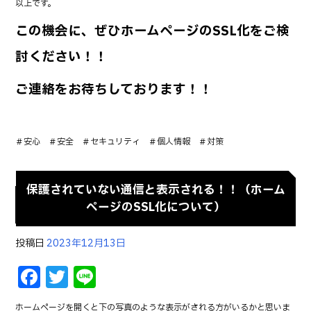
以上です。
この機会に、ぜひホームページのSSL化をご検
討ください！！
ご連絡をお待ちしております！！
＃安心 ＃安全 ＃セキュリティ ＃個人情報 ＃対策
保護されていない通信と表示される！！（ホーム
ページのSSL化について）
投稿日
2023年12月13日
F
T
Li
a
w
n
ホームページを開くと下の写真のような表示がされる方がいるかと思いま