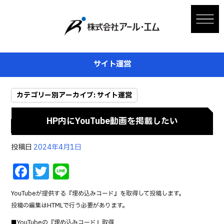
サイト運営
カテゴリー別アーカイブ:
サイト運営
HP内にYouTube動画を掲載したい
投稿日
2024年4月1日
F
T
Li
a
w
n
YouTubeが提供する『埋め込みコード』を取得して投稿します。
c
it
e
投稿の編集はHTMLで行う必要があります。
e
te
■YouTubeの『埋め込みコード』取得