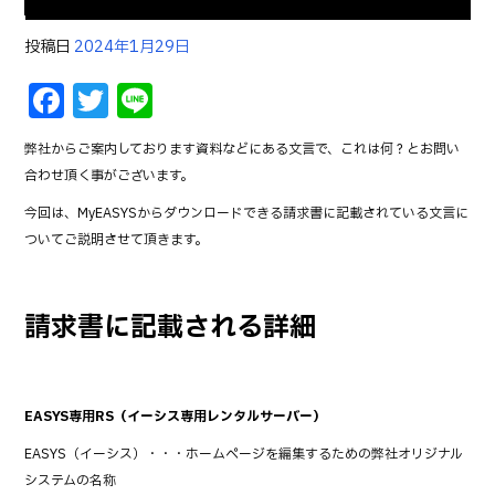
投稿日
2024年1月29日
F
T
Li
a
w
n
弊社からご案内しております資料などにある文言で、これは何？とお問い
c
it
e
合わせ頂く事がございます。
e
te
今回は、MyEASYSからダウンロードできる請求書に記載されている文言に
b
r
ついてご説明させて頂きます。
o
o
請求書に記載される詳細
k
EASYS専用RS（イーシス専用レンタルサーバー）
EASYS（イーシス）・・・ホームページを編集するための弊社オリジナル
システムの名称