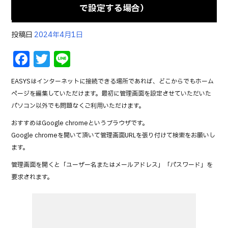
で設定する場合）
投稿日
2024年4月1日
F
T
Li
a
w
n
EASYSはインターネットに接続できる場所であれば、どこからでもホーム
c
it
e
ページを編集していただけます。最初に管理画面を設定させていただいた
e
te
パソコン以外でも問題なくご利用いただけます。
b
r
おすすめはGoogle chromeというブラウザです。
o
Google chromeを開いて頂いて管理画面URLを張り付けて検索をお願いし
ます。
o
管理画面を開くと「ユーザー名またはメールアドレス」「パスワード」を
k
要求されます。