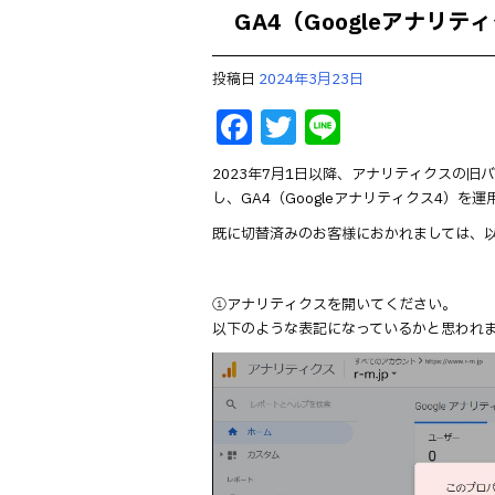
GA4（Googleアナリテ
投稿日
2024年3月23日
F
T
Li
a
w
n
2023年7月1日以降、アナリティクスの
c
it
e
し、GA4（Googleアナリティクス4）を
e
te
既に切替済みのお客様におかれましては、以
b
r
o
①アナリティクスを開いてください。
o
以下のような表記になっているかと思われ
k