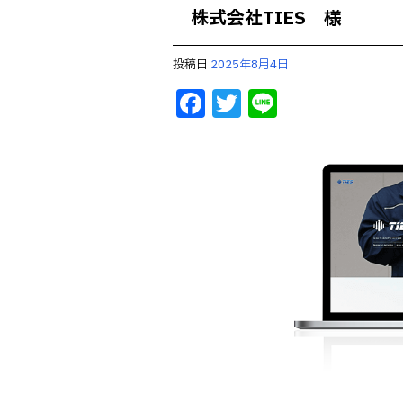
株式会社TIES 様
投稿日
2025年8月4日
F
T
Li
a
w
n
c
it
e
e
te
b
r
o
o
k