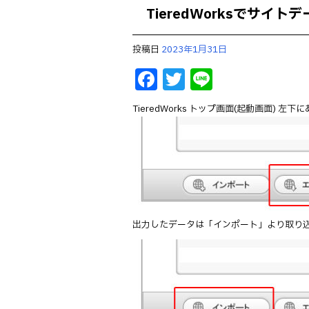
TieredWorksでサイ
投稿日
2023年1月31日
F
T
Li
a
w
n
TieredWorks トップ画面(起動画面
c
it
e
e
te
b
r
o
o
k
出力したデータは「インポート」より取り