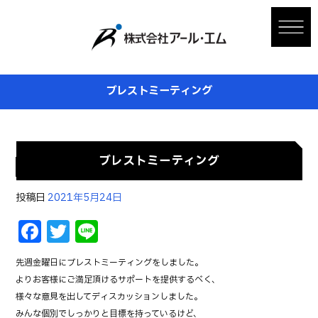
ブレストミーティング
ブレストミーティング
投稿日
2021年5月24日
F
T
Li
a
w
n
先週金曜日にブレストミーティングをしました。
c
it
e
よりお客様にご満足頂けるサポートを提供するべく、
e
te
様々な意見を出してディスカッションしました。
みんな個別でしっかりと目標を持っているけど、