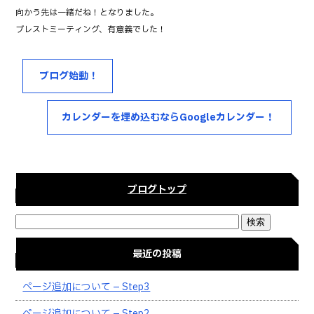
b
r
向かう先は一緒だね！となりました。
o
ブレストミーティング、有意義でした！
o
k
ブログ始動！
カレンダーを埋め込むならGoogleカレンダー！
ブログトップ
最近の投稿
ページ追加について – Step3
ページ追加について – Step2