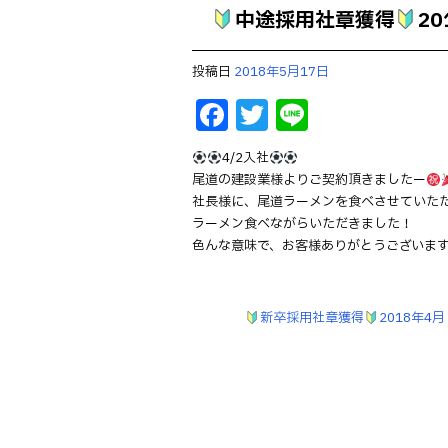
中途採用社章獲得
2
投稿日
2018年5月17日
F
T
Li
a
w
n
4/2入社
c
it
e
尾道の建設業様よりご契約頂きましたー
e
te
社長様に、尾道ラーメンを食べさせていた
ラーメン食べながらいただきました！
b
r
色んな意味で、お客様ありがとうございま
o
o
新卒採用社章獲得
2018年4
k