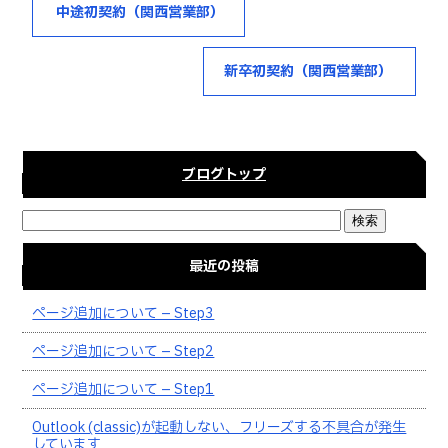
b
r
中途初契約（関西営業部）
o
o
新卒初契約（関西営業部）
k
ブログトップ
最近の投稿
ページ追加について – Step3
ページ追加について – Step2
ページ追加について – Step1
Outlook (classic)が起動しない、フリーズする不具合が発生
しています