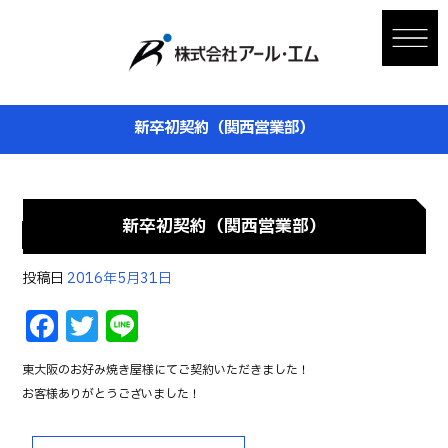
新卒初契約（関西営業部）
新卒初契約（関西営業部）
投稿日
2016年5月31日
F
T
Li
a
w
n
東大阪のお好み焼き屋様にてご契約いただきました！
c
it
e
お客様ありがとうございました！
e
te