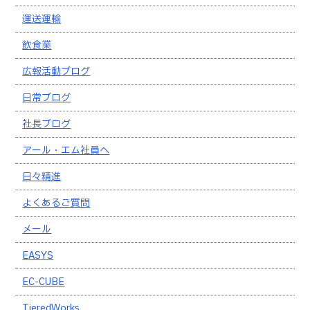
運送運輸
飲食業
広報活動ブログ
日常ブログ
社長ブログ
アール・エム社員へ
日々精進
よくあるご質問
メール
EASYS
EC-CUBE
TieredWorks