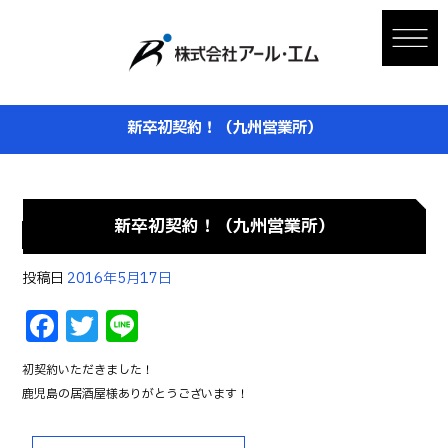
新卒初契約！（九州営業所）
新卒初契約！（九州営業所）
投稿日
2016年5月17日
F
T
Li
a
w
n
初契約いただきました！
c
it
e
鹿児島の居酒屋様ありがとうございます！
e
te