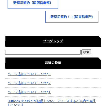
b
r
新卒初契約（関西営業部）
o
o
新卒初契約！！(関東営業所)
k
ブログトップ
最近の投稿
ページ追加について – Step3
ページ追加について – Step2
ページ追加について – Step1
Outlook (classic)が起動しない、フリーズする不具合が発生
しています