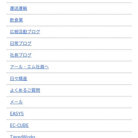
運送運輸
飲食業
広報活動ブログ
日常ブログ
社長ブログ
アール・エム社員へ
日々精進
よくあるご質問
メール
EASYS
EC-CUBE
TieredWorks