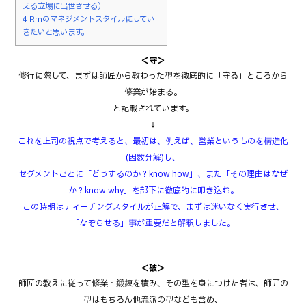
える立場に出世させる）
4
Rmのマネジメントスタイルにしてい
きたいと思います。
＜守＞
修行に際して、まずは師匠から教わった型を徹底的に「守る」ところから
修業が始まる。
と記載されています。
↓
これを上司の視点で考えると、最初は、例えば、営業というものを構造化
(因数分解)し、
セグメントごとに「どうするのか？know how」、また「その理由はなぜ
か？know why」を部下に徹底的に叩き込む。
この時期はティーチングスタイルが正解で、まずは迷いなく実行させ、
「なぞらせる」事が重要だと解釈しました。
＜破＞
師匠の教えに従って修業・鍛錬を積み、その型を身につけた者は、師匠の
型はもちろん他流派の型なども含め、