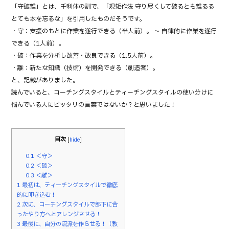
e
te
「守破離」とは、千利休の訓で、「規矩作法 守り尽くして破るとも離るる
b
r
とても本を忘るな」を引用したものだそうです。
・守：支援のもとに作業を遂行できる（半人前）。 ～ 自律的に作業を遂行
o
できる（1人前）。
o
・破：作業を分析し改善・改良できる（1.5人前）。
k
・離：新たな知識（技術）を開発できる（創造者）。
と、記載がありました。
読んでいると、コーチングスタイルとティーチングスタイルの使い分けに
悩んでいる人にピッタリの言葉ではないか？と思いました！
目次
[
hide
]
0.1
＜守＞
0.2
＜破＞
0.3
＜離＞
1
最初は、ティーチングスタイルで徹底
的に叩き込む！
2
次に、コーチングスタイルで部下に合
ったやり方へとアレンジさせる！
3
最後に、自分の流派を作らせる！（教