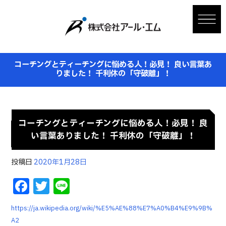
コーチングとティーチングに悩める人！必見！ 良い言葉あ
りました！ 千利休の「守破離」！
コーチングとティーチングに悩める人！必見！ 良
い言葉ありました！ 千利休の「守破離」！
投稿日
2020年1月28日
F
T
Li
a
w
n
https://ja.wikipedia.org/wiki/%E5%AE%88%E7%A0%B4%E9%9B%
c
it
e
A2