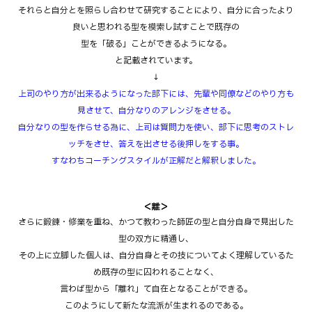
それらと自分とを照らし合わせて研究することにより、自分に合ったより
良いと思われる型を模索し試すことで既存の
型を「破る」ことができるようになる。
と記載されています。
↓
上司のやり方が出来るようになった部下には、先輩や同僚などのやり方も
見させて、自分なりのアレンジをさせる。
自分なりの型を作らせる為に、上司は質問力を使い、部下に思考のストレ
ッチをさせ、答えを出させる後押しをする事。
すなわちコーチングスタイルが正解だと解釈しました。
＜離＞
さらに鍛錬・修業を重ね、かつて教わった師匠の型と自分自身で見出した
型の双方に精通し、
その上に立脚した個人は、自分自身とその技についてよく理解しているた
め既存の型に囚われることなく、
言わば型から「離れ」て自在となることができる。
このようにして新たな流派が生まれるのである。