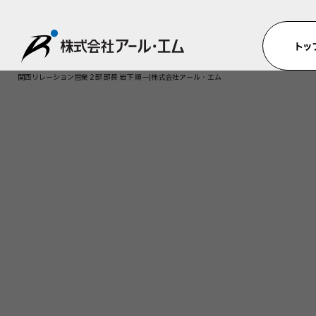
関西リレーション営業２部 部長 岩下 順一|株式会社アール・エム