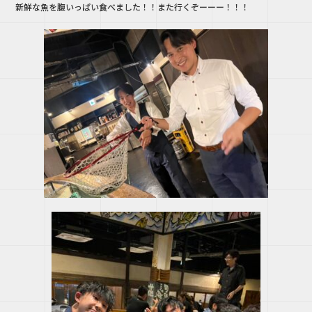
新鮮な魚を腹いっぱい食べました！！また行くぞーーー！！！
b
r
o
o
k