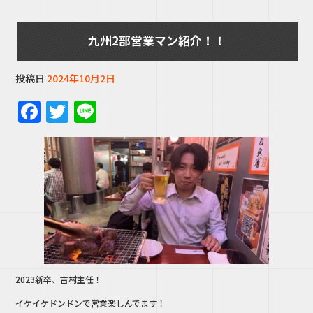
九州2部営業マン紹介！！
投稿日
2024年10月2日
F
T
Li
a
w
n
c
it
e
e
te
b
r
o
o
k
2023新卒、吉村主任！
イケイケドンドンで営業楽しんでます！