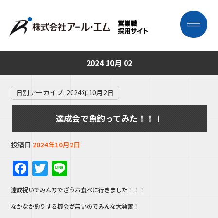
2024 10月 02
日別アーカイブ:
2024年10月2日
達成会で魚釣ってみた！！！
投稿日
2024年10月2日
F
T
Li
a
w
n
達成祝いでみんなでざうお食べに行きました！！！
c
it
e
なかなか釣りする機会が無いのでみんな大興奮！
e
te