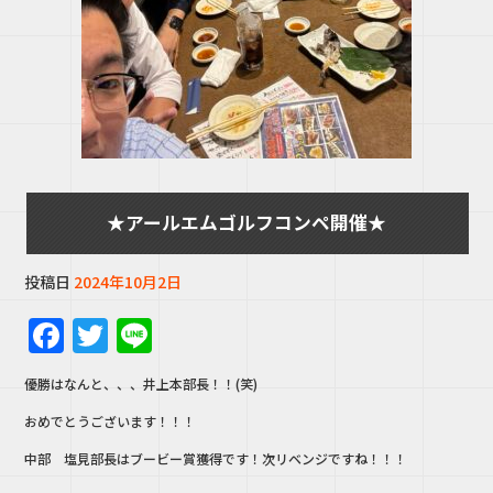
★アールエムゴルフコンペ開催★
投稿日
2024年10月2日
F
T
Li
a
w
n
優勝はなんと、、、井上本部長！！(笑)
c
it
e
おめでとうございます！！！
e
te
中部 塩見部長はブービー賞獲得です！次リベンジですね！！！
b
r