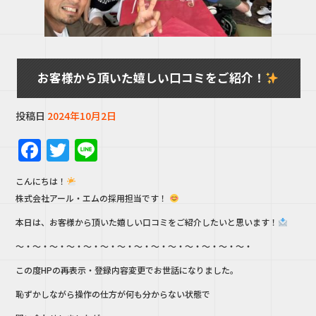
お客様から頂いた嬉しい口コミをご紹介！
投稿日
2024年10月2日
F
T
Li
a
w
n
こんにちは！
c
it
e
株式会社アール・エムの採用担当です！
e
te
本日は、お客様から頂いた嬉しい口コミをご紹介したいと思います！
b
r
～・〜・～・〜・～・〜・～・〜・～・〜・～・〜・～・〜・
o
この度HPの再表示・登録内容変更でお世話になりました。
o
恥ずかしながら操作の仕方が何も分からない状態で
k