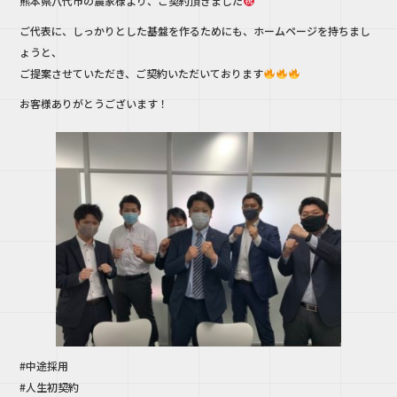
熊本県八代市の農家様より、ご契約頂きました
e
te
ご代表に、しっかりとした基盤を作るためにも、ホームページを持ちまし
b
r
ょうと、
o
ご提案させていただき、ご契約いただいております
o
お客様ありがとうございます！
k
#中途採用
#人生初契約