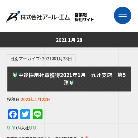
2021 1月 28
日別アーカイブ:
2021年1月28日
中途採用社章獲得2021年1月 九州支店 第5
弾
投稿日
2021年1月28日
F
T
Li
a
w
n
1/4入社
c
it
e