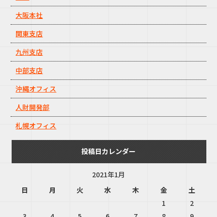
大阪本社
関東支店
九州支店
中部支店
沖縄オフィス
人財開発部
札幌オフィス
投稿日カレンダー
2021年1月
日
月
火
水
木
金
土
1
2
3
4
5
6
7
8
9