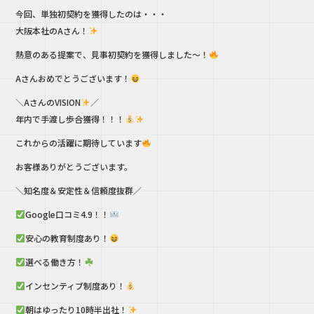
b
r
今回、単独初契約を獲得したのは・・・
o
大阪本社のAさん！
o
熱意のある提案で、見事初契約を獲得しました～！
k
Aさんおめでとうございます！
＼AさんのVISION
／
年内で手渡し歩合獲得！！！
これからの活躍に期待しています
お客様ありがとうございます。
＼知名度＆安定性＆信頼度抜群／
Google口コミ4.9！！
安心の教育制度あり！
選べる働き方！
インセンティブ制度あり！
朝はゆったり10時半出社！