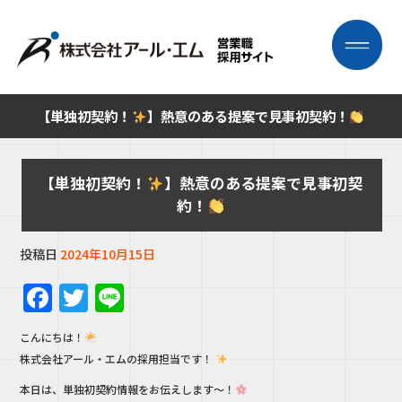
【単独初契約！
】熱意のある提案で見事初契約！
【単独初契約！
】熱意のある提案で見事初契
約！
投稿日
2024年10月15日
F
T
Li
a
w
n
こんにちは！
c
it
e
株式会社アール・エムの採用担当です！
e
te
本日は、単独初契約情報をお伝えします～！