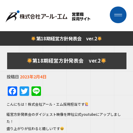
第18期経営方針発表会 ver.2
第18期経営方針発表会 ver.2
投稿日
2023年2月4日
F
T
Li
a
w
n
こんにちは！株式会社アール・エム採用担当です
c
it
e
経営方針発表会のダイジェスト映像を弊社公式youtubeにアップしまし
e
te
た！
b
r
盛り上がりが伝わると嬉しいです