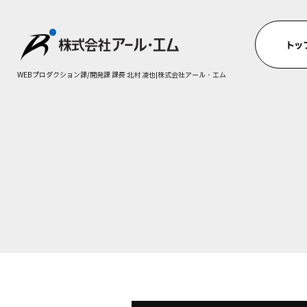
WEBプロダクション課/開発課 課長 北村 凌也|株式会社アール・エム